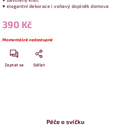
♥ elegantní dekorace i voňavý doplněk domova
390 Kč
Měrná
Momentálně nedostupné
cena:
Zeptat se
Sdílet
Péče o svíčku