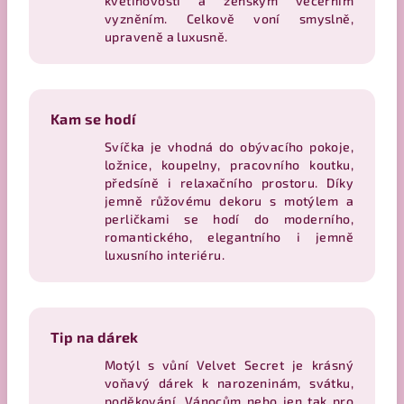
květinovostí a ženským večerním
vyzněním. Celkově voní smyslně,
upraveně a luxusně.
Kam se hodí
Svíčka je vhodná do obývacího pokoje,
ložnice, koupelny, pracovního koutku,
předsíně i relaxačního prostoru. Díky
jemně růžovému dekoru s motýlem a
perličkami se hodí do moderního,
romantického, elegantního i jemně
luxusního interiéru.
Tip na dárek
Motýl s vůní Velvet Secret je krásný
voňavý dárek k narozeninám, svátku,
poděkování, Vánocům nebo jen tak pro