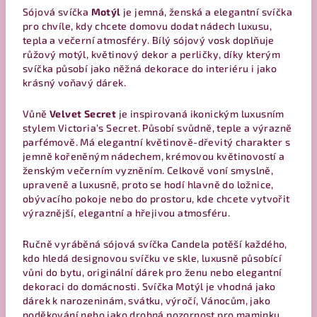
Sójová svíčka
Motýl
je jemná, ženská a elegantní svíčka
pro chvíle, kdy chcete domovu dodat nádech luxusu,
tepla a večerní atmosféry. Bílý sójový vosk doplňuje
růžový motýl, květinový dekor a perličky, díky kterým
svíčka působí jako něžná dekorace do interiéru i jako
krásný voňavý dárek.
Vůně
Velvet Secret
je inspirovaná ikonickým luxusním
stylem Victoria’s Secret. Působí svůdně, teple a výrazně
parfémově. Má elegantní květinově-dřevitý charakter s
jemně kořeněným nádechem, krémovou květinovostí a
ženským večerním vyzněním. Celkově voní smyslně,
upraveně a luxusně, proto se hodí hlavně do ložnice,
obývacího pokoje nebo do prostoru, kde chcete vytvořit
výraznější, elegantní a hřejivou atmosféru.
Ručně vyráběná sójová svíčka Candela potěší každého,
kdo hledá designovou svíčku ve skle, luxusně působící
vůni do bytu, originální dárek pro ženu nebo elegantní
dekoraci do domácnosti. Svíčka Motýl je vhodná jako
dárek k narozeninám, svátku, výročí, Vánocům, jako
poděkování nebo jako drobná pozornost pro maminku,