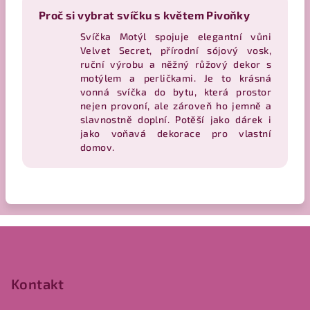
Proč si vybrat svíčku s květem Pivoňky
Svíčka Motýl spojuje elegantní vůni
Velvet Secret, přírodní sójový vosk,
ruční výrobu a něžný růžový dekor s
motýlem a perličkami. Je to krásná
vonná svíčka do bytu, která prostor
nejen provoní, ale zároveň ho jemně a
slavnostně doplní. Potěší jako dárek i
jako voňavá dekorace pro vlastní
domov.
Z
á
p
Kontakt
a