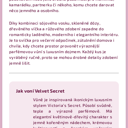
kamarádku, partnerku či někoho, komu chcete darovat
něco jemného a osobního.
Díky kombinaci sójového vosku, skleněné dózy,
dřevěného víčka a růžového zdobení zapadne do
romanticky laděného, moderního i elegantního interiéru.
Je to svíčka pro večerní odpočinek, zútulnění domova i
chvíle, kdy chcete prostor provonět výraznější
parfémovou vůní s luxusním dojmem. Každý kus je
vyráběný ručně, proto se mohou drobné detaily zdobení
jemně lišit.
Jak voní Velvet Secret
Vůně je inspirovaná ikonickým luxusním
stylem Victoria’s Secret. Působí svůdně,
teple a výrazně parfémově. Má
elegantní květinově-dřevitý charakter s
jemně kořeněným nádechem, krémovou