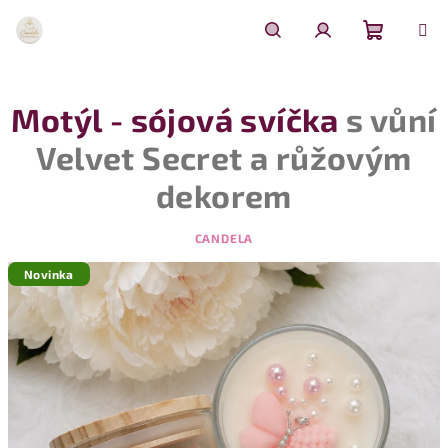
Přejít
na
obsah
Nákupn
Hledat
Přihlášení
Motýl - sójová svíčka
s vůní
košík
Velvet Secret a růžovým
dekorem
CANDELA
Novinka