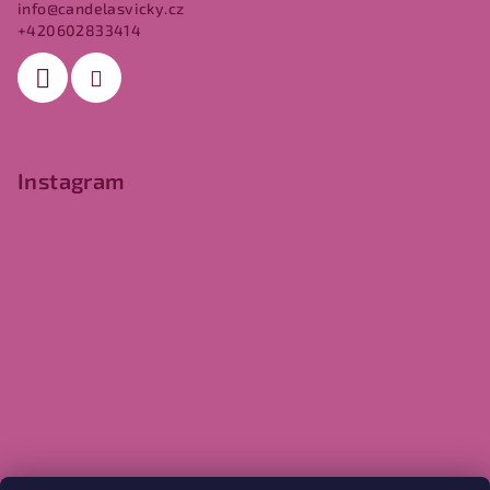
t
info
@
candelasvicky.cz
í
+420602833414
Instagram