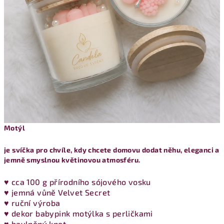
Motýl
je svíčka pro chvíle, kdy chcete domovu dodat něhu, eleganci a
jemně smyslnou květinovou atmosféru.
♥ cca 100 g přírodního sójového vosku
♥ jemná vůně Velvet Secret
♥ ruční výroba
♥ dekor babypink motýlka s perličkami
♥ bavlněný knot