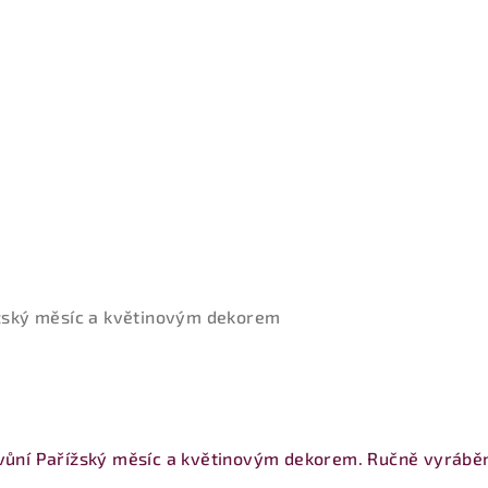
ížský měsíc a květinovým dekorem
 vůní Pařížský měsíc a květinovým dekorem. Ručně vyráběn