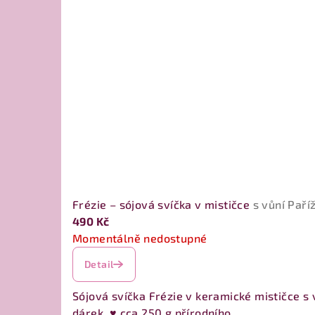
Frézie – sójová svíčka v mističce
s vůní Pař
490 Kč
Momentálně nedostupné
Detail
Sójová svíčka Frézie v keramické mističce s
dárek. ♥ cca 250 g přírodního...