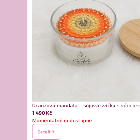
Oranžová mandala – sójová svíčka
s vůní l
1 490 Kč
Momentálně nedostupné
Detail