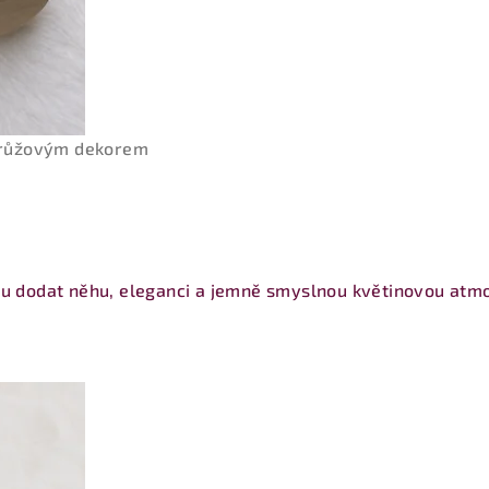
a růžovým dekorem
vu dodat něhu, eleganci a jemně smyslnou květinovou atmo