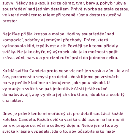
slovy. Někdy se ukazují skrze obraz, tvar, barvu, pohyb ruky a
soustředění nad jedním detailem. Právě tvorba se stala cestou,
ve které mohl tento talent přirozeně růst a dostat skutečný
prostor.
Nejdříve přišla kresba a malba. Hodiny soustředění nad
kompozicí, odstíny a jemnými přechody. Práce, která
vyžadovala klid, trpělivost a cit. Později se k tomu přidaly
svíčky. Ne jako obyčejný výrobek, ale jako možnost spojit
krásu, vůni, barvu a precizní ruční práci do jednoho celku.
Každá svíčka Candela proto nese víc než jen vosk a vůni. Je v ní
čas, pozornost a smysl pro detail. Vosk lijeme po vrstvách,
barvy pečlivě ladíme a sledujeme, jak spolu působí. U
vybraných svíček se pak jednotlivé části ještě ručně
domalovávají, aby vynikla jejich struktura, hloubka a osobitý
charakter.
Dnes je právě tento mimořádný cit pro detail součástí každé
kolekce Candela. Každá svíčka vzniká s důrazem na harmonii
barev, proporce, vůni a celkový dojem. Nejde jen o to, aby
svíčka krásně vypadala. Jde o to, aby působila jako malý