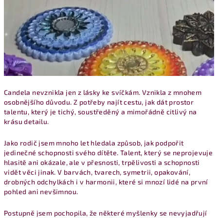
Candela nevznikla jen z lásky ke svíčkám. Vznikla z mnohem
osobnějšího důvodu. Z potřeby najít cestu, jak dát prostor
talentu, který je tichý, soustředěný a mimořádně citlivý na
krásu detailu.
Jako rodič jsem mnoho let hledala způsob, jak podpořit
jedinečné schopnosti svého dítěte. Talent, který se neprojevuje
hlasitě ani okázale, ale v přesnosti, trpělivosti a schopnosti
vidět věci jinak. V barvách, tvarech, symetrii, opakování,
drobných odchylkách i v harmonii, které si mnozí lidé na první
pohled ani nevšimnou.
Postupně jsem pochopila, že některé myšlenky se nevyjadřují