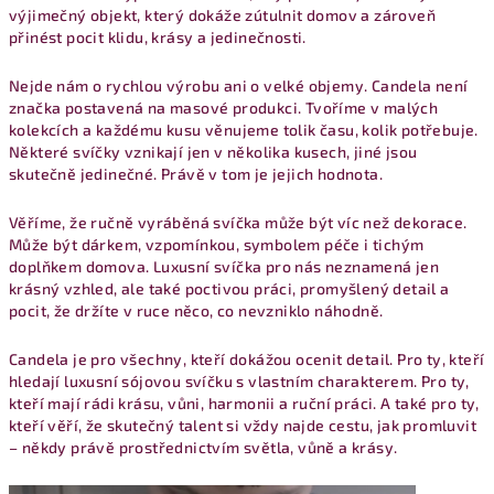
výjimečný objekt, který dokáže zútulnit domov a zároveň
přinést pocit klidu, krásy a jedinečnosti.
Nejde nám o rychlou výrobu ani o velké objemy. Candela není
značka postavená na masové produkci. Tvoříme v malých
kolekcích a každému kusu věnujeme tolik času, kolik potřebuje.
Některé svíčky vznikají jen v několika kusech, jiné jsou
skutečně jedinečné. Právě v tom je jejich hodnota.
Věříme, že ručně vyráběná svíčka může být víc než dekorace.
Může být dárkem, vzpomínkou, symbolem péče i tichým
doplňkem domova. Luxusní svíčka pro nás neznamená jen
krásný vzhled, ale také poctivou práci, promyšlený detail a
pocit, že držíte v ruce něco, co nevzniklo náhodně.
Candela je pro všechny, kteří dokážou ocenit detail. Pro ty, kteří
hledají luxusní sójovou svíčku s vlastním charakterem. Pro ty,
kteří mají rádi krásu, vůni, harmonii a ruční práci. A také pro ty,
kteří věří, že skutečný talent si vždy najde cestu, jak promluvit
– někdy právě prostřednictvím světla, vůně a krásy.