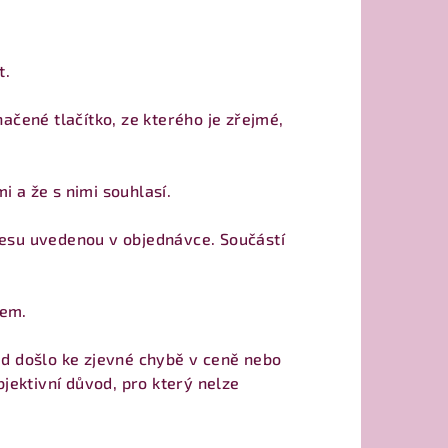
t.
ačené tlačítko, ze kterého je zřejmé,
 a že s nimi souhlasí.
resu uvedenou v objednávce. Součástí
lem.
ud došlo ke zjevné chybě v ceně nebo
bjektivní důvod, pro který nelze