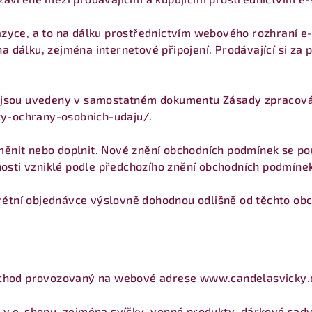
zyce, a to na dálku prostřednictvím webového rozhraní e-s
 dálku, zejména internetové připojení. Prodávající si za p
 jsou uvedeny v samostatném dokumentu Zásady zpracování
y-ochrany-osobnich-udaju/.
ěnit nebo doplnit. Nové znění obchodních podmínek se po
nnosti vzniklé podle předchozího znění obchodních podmíne
nkrétní objednávce výslovně dohodnou odlišně od těchto o
obchod provozovaný na webové adrese www.candelasvicky.
 v e-shopu, zejména svíčky, vonné produkty, dárkové sad