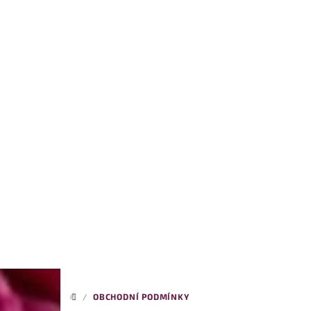
Přejít
na
obsah
/
OBCHODNÍ PODMÍNKY
DOMŮ