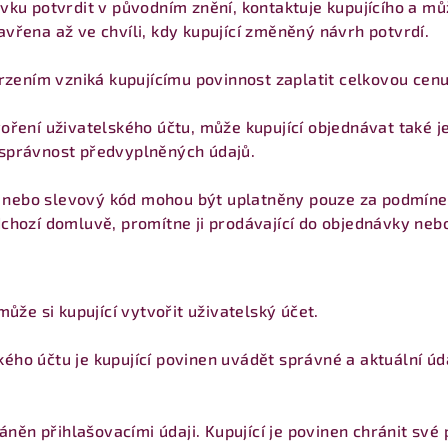
ávku potvrdit v původním znění, kontaktuje kupujícího a 
vřena až ve chvíli, kdy kupující změněný návrh potvrdí.
vrzením vzniká kupujícímu povinnost zaplatit celkovou cenu
ření uživatelského účtu, může kupující objednávat také jeh
správnost předvyplněných údajů.
az nebo slevový kód mohou být uplatněny pouze za podmín
dchozí domluvě, promítne ji prodávající do objednávky ne
ůže si kupující vytvořit uživatelský účet.
ského účtu je kupující povinen uvádět správné a aktuální úd
ráněn přihlašovacími údaji. Kupující je povinen chránit své